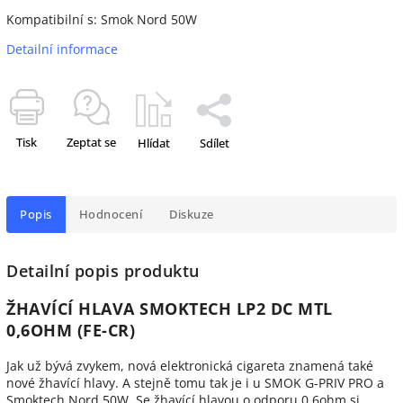
Kompatibilní s: Smok Nord 50W
Detailní informace
Tisk
Zeptat se
Hlídat
Sdílet
Popis
Hodnocení
Diskuze
Detailní popis produktu
ŽHAVÍCÍ HLAVA SMOKTECH LP2 DC MTL
0,6OHM (FE-CR)
Jak už bývá zvykem, nová elektronická cigareta znamená také
nové žhavící hlavy. A stejně tomu tak je i u SMOK G-PRIV PRO a
Smoktech Nord 50W. Se žhavící hlavou o odporu 0,6ohm si