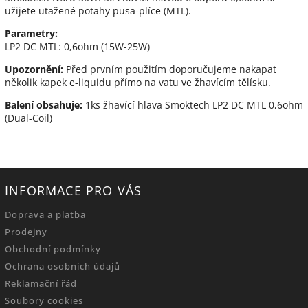
užijete utažené potahy pusa-plíce (MTL).
Parametry:
LP2 DC MTL: 0,6ohm (15W-25W)
Upozornění:
Před prvním použitím doporučujeme nakapat
několik kapek e-liquidu přímo na vatu ve žhavícím tělísku.
Balení obsahuje:
1ks žhavící hlava Smoktech LP2 DC MTL 0,6ohm
(Dual-Coil)
INFORMACE PRO VÁS
Doprava a platba
Prodejny
Obchodní podmínky
Ochrana osobních údajů
Reklamační řád
Soubory cookies