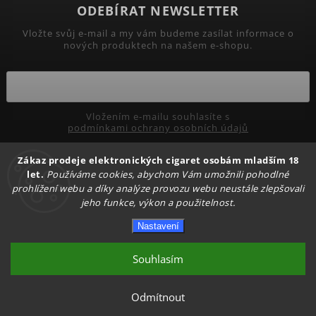
ODEBÍRAT NEWSLETTER
Vložte svůj e-mail a my vám budeme zasílat informace o
nových produktech na našem e-shopu.
Vložením e-mailu souhlasíte s
podmínkami ochrany osobních údajů
Zákaz prodeje elektronických cigaret osobám mladším 18
Přihlásit se
let.
Používáme cookies, abychom Vám umožnili pohodlné
prohlížení webu a díky analýze provozu webu neustále zlepšovali
jeho funkce, výkon a použitelnost.
Copyright 2026
PRIMADYM.CZ
. Všechna práva vyhrazena.
Nastavení
Upravit nastavení cookies
Vytvořil
Shoptet
| Design
Shoptak.cz.
Souhlasím
Odmítnout