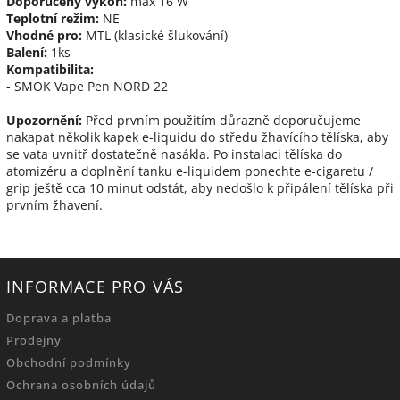
Doporučený výkon:
max 16 W
Teplotní režim:
NE
Vhodné pro:
MTL (klasické šlukování)
Balení:
1ks
Kompatibilita:
- SMOK Vape Pen NORD 22
Upozornění:
Před prvním použitím důrazně doporučujeme
nakapat několik kapek e-liquidu do středu žhavícího tělíska, aby
se vata uvnitř dostatečně nasákla. Po instalaci tělíska do
atomizéru a doplnění tanku e-liquidem ponechte e-cigaretu /
grip ještě cca 10 minut odstát, aby nedošlo k připálení tělíska při
prvním žhavení.
INFORMACE PRO VÁS
Doprava a platba
Prodejny
Obchodní podmínky
Ochrana osobních údajů