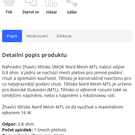
Tisk
Zeptat se
Hlídat
Sdílet
Popis
Hodnocení
Diskuze
Detailní popis produktu
Náhradní žhavící tělísko SMOK Nord Mesh-MTL nabízí odpor
0,8 ohm. V jádru se nachází mesh pletivo pro jemné podání
chuti a optimální kouřivost. Tělísko je konstrukčně navrženo pro
co nejvýraznější podání chuti. Tělísko Nord Mesh-MTL je určeno
pro klasické šlukování (MTL). Tělísko si výborně rozumí také se
silnějšími náplněmi, nebo s náplněmi s nikotinovou solí.
Žhavící tělísko Nord Mesh-MTL se dá využívat s maximálním
výkonem 16 W.
Odpor:
0,8 ohm
Počet spirálek:
1 (mesh pletivo)