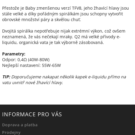
Přestože je Baby zmenšenou verzí TFV8, jeho žhavící hlavy jsou
stále velké a díky pořádným spirálkám jsou schopny vytvořit
obrovské množství páry a skvělou chuť.
Dvojitá spirálka nepotřebuje nijak extrémní výkon, což ovšem
neznamená, že vás nečekají mraky. Q2 má velké přívody e-
liquidu, organická vata je tak výborně zásobovaná.
Parametry:
Odpor: 0,4Ω (40W-80W)
Nejlepší nastavení: 55W-65W
TIP:
Doporučujeme nakapat několik kapek e-liquidu přímo na
vatu uvnitř nové žhavící hlavy.
INFORMACE PRO VÁS
Doprava a platba
Prodejny