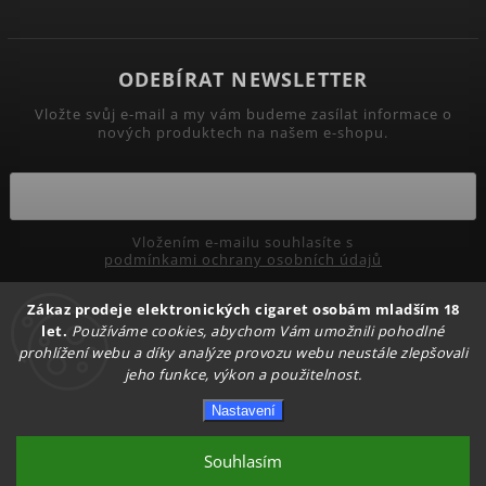
ODEBÍRAT NEWSLETTER
Vložte svůj e-mail a my vám budeme zasílat informace o
nových produktech na našem e-shopu.
Vložením e-mailu souhlasíte s
podmínkami ochrany osobních údajů
Zákaz prodeje elektronických cigaret osobám mladším 18
Přihlásit se
let.
Používáme cookies, abychom Vám umožnili pohodlné
prohlížení webu a díky analýze provozu webu neustále zlepšovali
jeho funkce, výkon a použitelnost.
Copyright 2026
PRIMADYM.CZ
. Všechna práva vyhrazena.
Nastavení
Upravit nastavení cookies
Vytvořil
Shoptet
| Design
Shoptak.cz.
Souhlasím