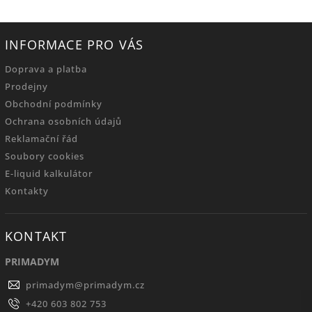
INFORMACE PRO VÁS
Doprava a platba
Prodejny
Obchodní podmínky
Ochrana osobních údajů
Reklamační řád
Soubory cookies
E-liquid kalkulátor
Kontakty
KONTAKT
PRIMADYM
primadym
@
primadym.cz
+420 603 802 753