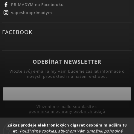
PRIMADYM na Facebooku
vapeshopprimadym
FACEBOOK
ODEBÍRAT NEWSLETTER
Vložte svůj e-mail a my vám budeme zasílat informace o
nových produktech na našem e-shopu.
Vložením e-mailu souhlasíte s
podmínkami ochrany osobních údajů
Zákaz prodeje elektronických cigaret osobám mladším 18
Přihlásit se
let.
Používáme cookies, abychom Vám umožnili pohodlné