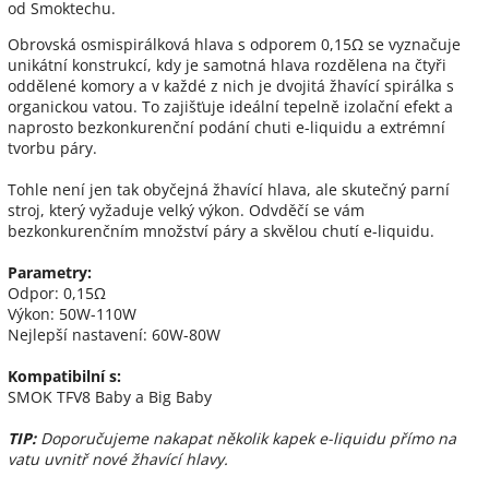
od Smoktechu.
Obrovská osmispirálková hlava s odporem 0,15Ω se vyznačuje
unikátní konstrukcí, kdy je samotná hlava rozdělena na čtyři
oddělené komory a v každé z nich je dvojitá žhavící spirálka s
organickou vatou. To zajišťuje ideální tepelně izolační efekt a
naprosto bezkonkurenční podání chuti e-liquidu a extrémní
tvorbu páry.
Tohle není jen tak obyčejná žhavící hlava, ale skutečný parní
stroj, který vyžaduje velký výkon. Odvděčí se vám
bezkonkurenčním množství páry a skvělou chutí e-liquidu.
Parametry:
Odpor: 0,15Ω
Výkon: 50W-110W
Nejlepší nastavení: 60W-80W
Kompatibilní s:
SMOK TFV8 Baby a Big Baby
TIP:
Doporučujeme nakapat několik kapek e-liquidu přímo na
vatu uvnitř nové žhavící hlavy.