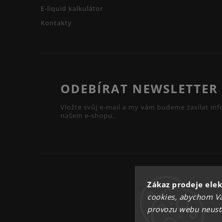
E-liquid kalkulátor
Kontakty
ODEBÍRAT NEWSLETTER
Vložte svůj e-mail a my vám budeme zasílat i
našem e-shopu.
Zákaz prodeje elek
cookies, abychom Vá
provozu webu neustál