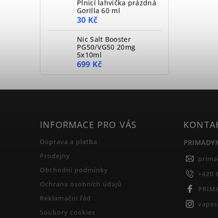
Plnicí lahvička prázdná
Gorilla 60 ml
30 Kč
Nic Salt Booster
PG50/VG50 20mg
5x10ml
699 Kč
INFORMACE PRO VÁS
KONTA
Doprava a platba
PRIMADY
Prodejny
prim
Obchodní podmínky
+420 
Ochrana osobních údajů
PRIM
Reklamační řád
vape
Soubory cookies