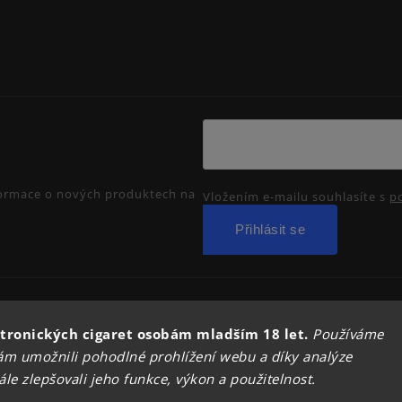
nformace o nových produktech na
Vložením e-mailu souhlasíte s
p
Přihlásit se
Copyright 2026
PRIMADYM.CZ
. Všechna práva vyhrazena.
tronických cigaret osobám mladším 18 let.
Používáme
Upravit nastavení cookies
m umožnili pohodlné prohlížení webu a díky analýze
Vytvořil
Shoptet
| Design
Shoptak.cz.
e zlepšovali jeho funkce, výkon a použitelnost.