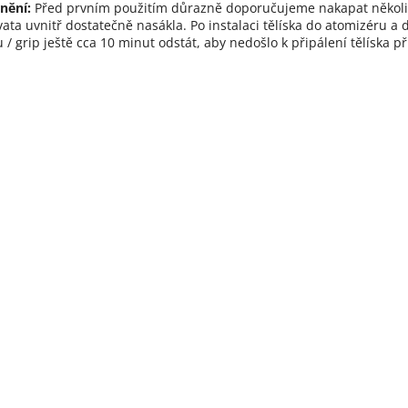
nění:
Před prvním použitím důrazně doporučujeme nakapat několik 
vata uvnitř dostatečně nasákla. Po instalaci tělíska do atomizéru a
u / grip ještě cca 10 minut odstát, aby nedošlo k připálení tělíska p