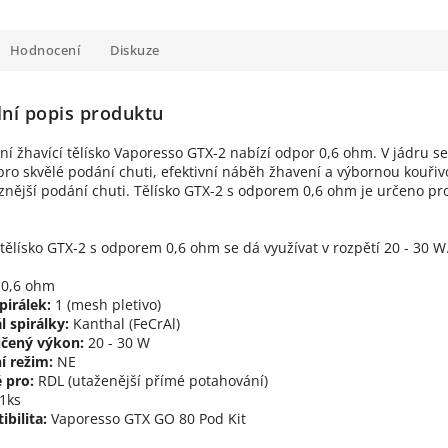
Hodnocení
Diskuze
lní popis produktu
í žhavící tělísko Vaporesso GTX-2 nabízí odpor 0,6 ohm. V jádru s
pro skvělé podání chuti, efektivní náběh žhavení a výbornou kouřiv
znější podání chuti. Tělísko GTX-2 s odporem 0,6 ohm je určeno pr
 tělísko GTX-2 s odporem 0,6 ohm se dá využívat v rozpětí 20 - 30
0,6 ohm
pirálek:
1 (mesh pletivo)
l spirálky:
Kanthal (FeCrAl)
čený výkon:
20 - 30 W
í režim:
NE
 pro:
RDL (utaženější přímé potahování)
1ks
bilita:
Vaporesso GTX GO 80 Pod Kit