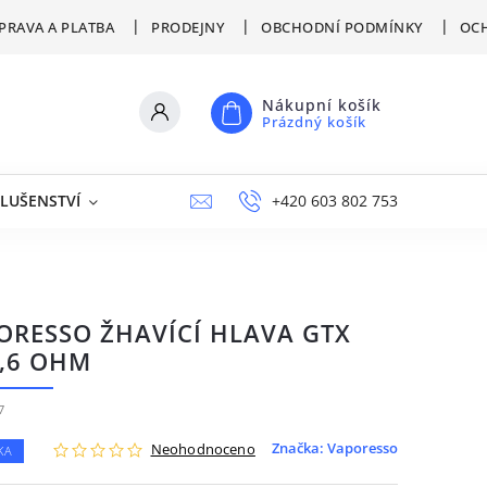
PRAVA A PLATBA
PRODEJNY
OBCHODNÍ PODMÍNKY
OCH
Nákupní košík
Prázdný košík
SLUŠENSTVÍ
VÝPRODEJ
NAPIŠTE NÁM
+420 603 802 753
PRODEJNY
ORESSO ŽHAVÍCÍ HLAVA GTX
0,6 OHM
7
Značka:
Vaporesso
Neohodnoceno
KA