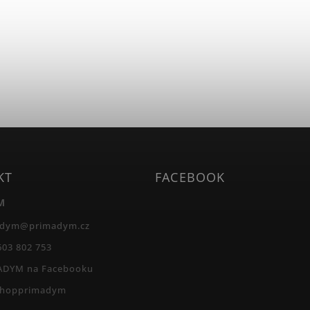
KT
FACEBOOK
M
adym
@
primadym.cz
603 802 753
ADYM na Facebooku
shopprimadym