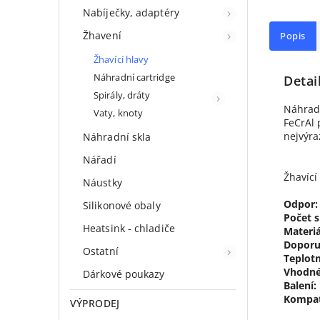
Nabíječky, adaptéry
Žhavení
Popis
Žhavící hlavy
Náhradní cartridge
Detai
Spirály, dráty
Náhradn
Vaty, knoty
FeCrAl 
nejvýra
Náhradní skla
Nářadí
Žhavící
Náustky
Odpor:
Silikonové obaly
Počet s
Heatsink - chladiče
Materiá
Doporu
Ostatní
Teplotn
Vhodné
Dárkové poukazy
Balení:
Kompati
VÝPRODEJ