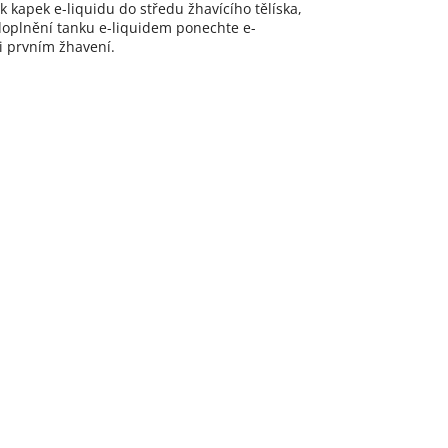
kapek e-liquidu do středu žhavícího tělíska,
 doplnění tanku e-liquidem ponechte e-
ři prvním žhavení.