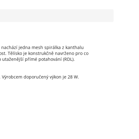
e nachází jedna mesh spirálka z kanthalu
ost. Tělísko je konstrukčně navrženo pro co
o utaženější přímé potahování (RDL).
 W. Výrobcem doporučený výkon je 28 W.