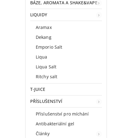
BÁZE, AROMATA A SHAKE&VAPE
LIQUIDY
Aramax
Dekang
Emporio Salt
Liqua
Liqua Salt
Ritchy salt
T-JUICE
PŘÍSLUŠENSTVÍ
Příslušenství pro míchání
Antibakteriální gel
Články