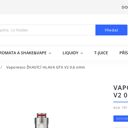
DO
Hledat
AROMATA A SHAKE&VAPE
LIQUIDY
T-JUICE
PŘÍ
/
Vaporesso ŽHAVÍCÍ HLAVA GTX V2 0,6 oHm
VAP
V2 
Kód:
791
NOVIN