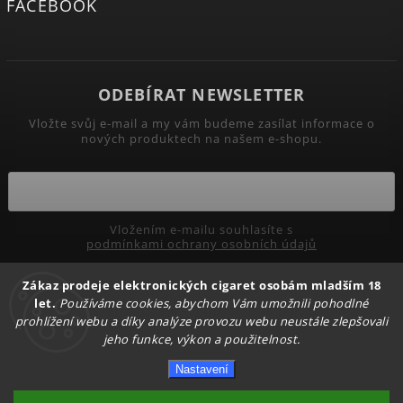
FACEBOOK
ODEBÍRAT NEWSLETTER
Vložte svůj e-mail a my vám budeme zasílat informace o
nových produktech na našem e-shopu.
Vložením e-mailu souhlasíte s
podmínkami ochrany osobních údajů
Přihlásit se
Zákaz prodeje elektronických cigaret osobám mladším 18
let.
Používáme cookies, abychom Vám umožnili pohodlné
prohlížení webu a díky analýze provozu webu neustále zlepšovali
jeho funkce, výkon a použitelnost.
Copyright 2026
PRIMADYM.CZ
. Všechna práva vyhrazena.
Nastavení
Upravit nastavení cookies