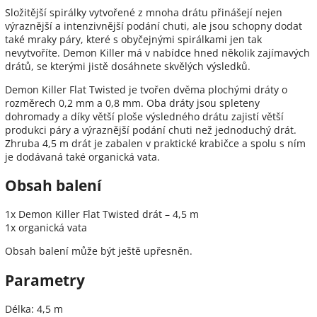
Složitější spirálky vytvořené z mnoha drátu přinášejí nejen
výraznější a intenzivnější podání chuti, ale jsou schopny dodat
také mraky páry, které s obyčejnými spirálkami jen tak
nevytvoříte. Demon Killer má v nabídce hned několik zajímavých
drátů, se kterými jistě dosáhnete skvělých výsledků.
Demon Killer Flat Twisted je tvořen dvěma plochými dráty o
rozměrech 0,2 mm a 0,8 mm. Oba dráty jsou spleteny
dohromady a díky větší ploše výsledného drátu zajistí větší
produkci páry a výraznější podání chuti než jednoduchý drát.
Zhruba 4,5 m drát je zabalen v praktické krabičce a spolu s ním
je dodávaná také organická vata.
Obsah balení
1x Demon Killer Flat Twisted drát – 4,5 m
1x organická vata
Obsah balení může být ještě upřesněn.
Parametry
Délka: 4,5 m