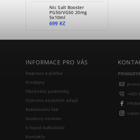
Nic Salt Booster
PG50/VG50 20mg
5x10ml
699 Kč
INFORMACE PRO VÁS
KONTA
Doprava a platba
PRIMADY
Prodejny
prim
Obchodní podmínky
+420 
Ochrana osobních údajů
PRIM
Reklamační řád
vape
Soubory cookies
E-liquid kalkulátor
Kontakty