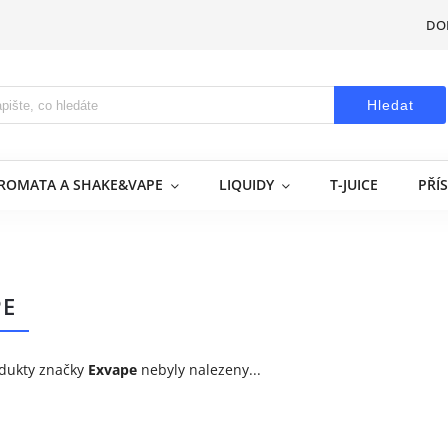
DO
Hledat
AROMATA A SHAKE&VAPE
LIQUIDY
T-JUICE
PŘÍ
PE
dukty značky
Exvape
nebyly nalezeny...