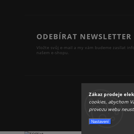
ODEBÍRAT NEWSLETTER
Vložte svůj e-mail a my vám budeme zasílat i
našem e-shopu.
Zákaz prodeje elek
cookies, abychom Vá
provozu webu neustál
Nastavení