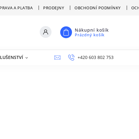
PRAVA A PLATBA
PRODEJNY
OBCHODNÍ PODMÍNKY
OCH
Nákupní košík
Prázdný košík
SLUŠENSTVÍ
VÝPRODEJ
NAPIŠTE NÁM
+420 603 802 753
PRODEJNY