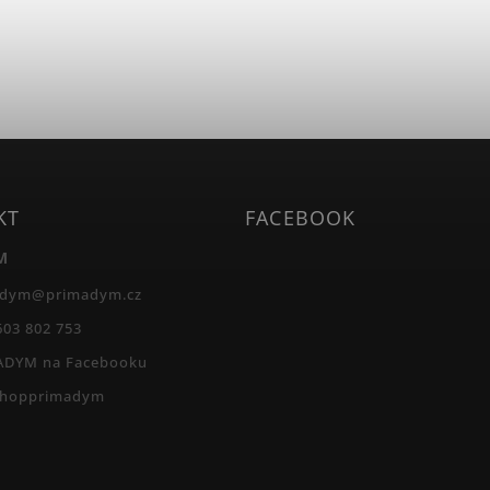
KT
FACEBOOK
M
adym
@
primadym.cz
603 802 753
ADYM na Facebooku
shopprimadym