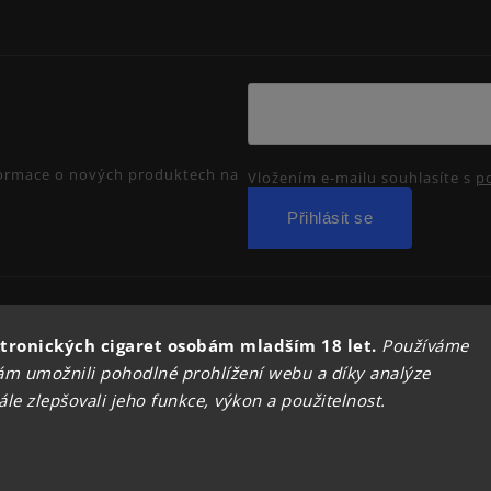
nformace o nových produktech na
Vložením e-mailu souhlasíte s
p
Přihlásit se
Copyright 2026
PRIMADYM.CZ
. Všechna práva vyhrazena.
tronických cigaret osobám mladším 18 let.
Používáme
Upravit nastavení cookies
m umožnili pohodlné prohlížení webu a díky analýze
Vytvořil
Shoptet
| Design
Shoptak.cz.
e zlepšovali jeho funkce, výkon a použitelnost.