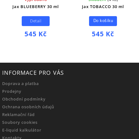
Jax BLUEBERRY 30 ml
Jax TOBACCO 30 ml
Detail
Do košíku
545 Kč
545 Kč
INFORMACE PRO VÁS
Doprava a platba
Prodejny
Obchodní podmínky
Ochrana osobních údajů
Reklamační řád
Soubory cookies
E-liquid kalkulátor
Kontakty