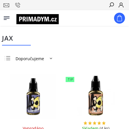
Hledat
JAX
Doporučujeme
Nejlevnější
Nejdražší
TIP
Nejprodávanější
Abecedně
Vyprodáno
Skladem
(
4 ks
)