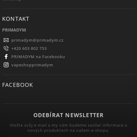
KONTAKT
PRIMADYM
primadym
@
primadym.cz
+420 603 802 753
PRIMADYM na Facebooku
vapeshopprimadym
FACEBOOK
ODEBÍRAT NEWSLETTER
Vložte svůj e-mail a my vám budeme zasílat informace o
nových produktech na našem e-shopu.