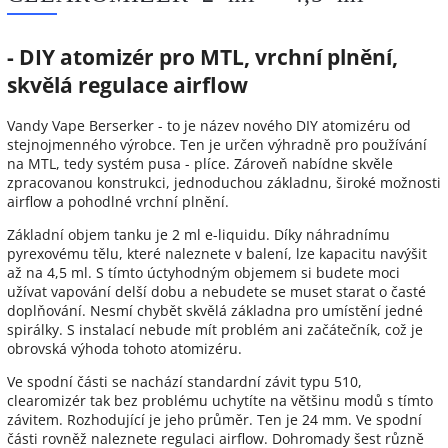
- DIY atomizér pro MTL, vrchní plnění,
skvělá regulace airflow
Vandy Vape Berserker - to je název nového DIY atomizéru od
stejnojmenného výrobce. Ten je určen výhradně pro používání
na MTL, tedy systém pusa - plíce. Zároveň nabídne skvěle
zpracovanou konstrukci, jednoduchou základnu, široké možnosti
airflow a pohodlné vrchní plnění.
Základní objem tanku je 2 ml e-liquidu. Díky náhradnímu
pyrexovému tělu, které naleznete v balení, lze kapacitu navýšit
až na 4,5 ml. S tímto úctyhodným objemem si budete moci
užívat vapování delší dobu a nebudete se muset starat o časté
doplňování. Nesmí chybět skvělá základna pro umístění jedné
spirálky. S instalací nebude mít problém ani začátečník, což je
obrovská výhoda tohoto atomizéru.
Ve spodní části se nachází standardní závit typu 510,
clearomizér tak bez problému uchytíte na většinu modů s tímto
závitem. Rozhodující je jeho průměr. Ten je 24 mm. Ve spodní
části rovněž naleznete regulaci airflow. Dohromady šest různě