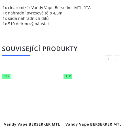
1x clearomizér Vandy Vape Berserker MTL RTA
1x náhradní pyrexové tělo 4,5ml
1x sada náhradních dílů
1x 510 delrinový náustek
SOUVISEJÍCÍ PRODUKTY
Previous
Next
TIP
TIP
Vandy Vape BERSERKER MTL
Vandy Vape BERSERKER MTL