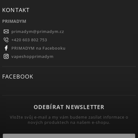
KONTAKT
PRIMADYM
primadym
@
primadym.cz
+420 603 802 753
PRIMADYM na Facebooku
vapeshopprimadym
FACEBOOK
ODEBÍRAT NEWSLETTER
Vložte svůj e-mail a my vám budeme zasílat informace o
nových produktech na našem e-shopu.