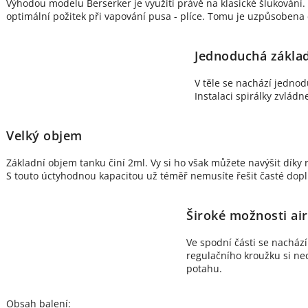
Výhodou modelu Berserker je využití právě na klasické šlukování
optimální požitek při vapování pusa - plíce. Tomu je uzpůsobena c
Jednoduchá zákla
V těle se nachází jedno
Instalaci spirálky zvládn
Velký objem
Základní objem tanku činí 2ml. Vy si ho však můžete navýšit díky
S touto úctyhodnou kapacitou už téměř nemusíte řešit časté dopl
Široké možnosti ai
Ve spodní části se nachá
regulačního kroužku si ne
potahu.
Obsah balení: