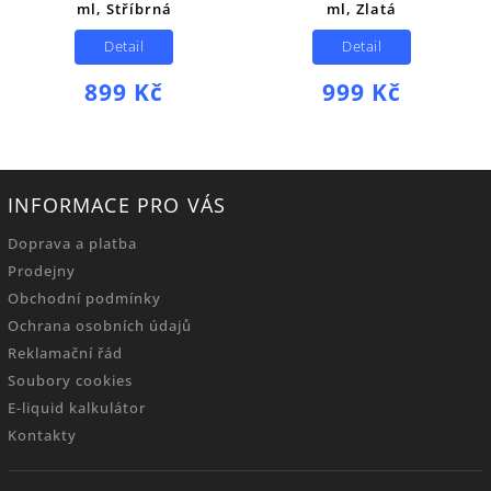
ml, Stříbrná
ml, Zlatá
Detail
Detail
899 Kč
999 Kč
INFORMACE PRO VÁS
Doprava a platba
Prodejny
Obchodní podmínky
Ochrana osobních údajů
Reklamační řád
Soubory cookies
E-liquid kalkulátor
Kontakty